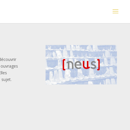
découvrir
s ouvrages
lles
 sujet.