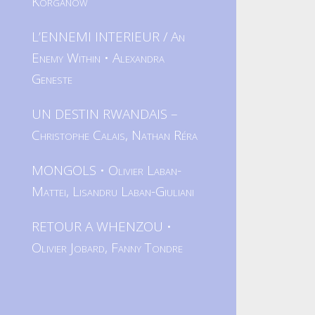
Korganow
L’ENNEMI INTERIEUR / An
Enemy Within • Alexandra
Geneste
UN DESTIN RWANDAIS –
Christophe Calais, Nathan Réra
MONGOLS • Olivier Laban-
Mattei, Lisandru Laban-Giuliani
RETOUR A WHENZOU •
Olivier Jobard, Fanny Tondre