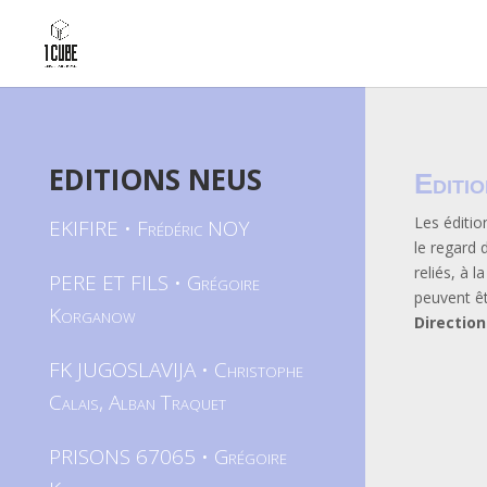
EDITIONS NEUS
Editi
Les éditi
EKIFIRE • Frédéric NOY
le regard 
reliés, à 
PERE ET FILS • Grégoire
peuvent êt
Korganow
Direction
FK JUGOSLAVIJA • Christophe
Calais, Alban Traquet
PRISONS 67065 • Grégoire